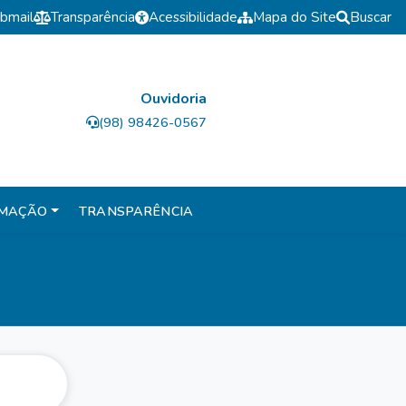
bmail
Transparência
Acessibilidade
Mapa do Site
Buscar
Ouvidoria
(98) 98426-0567
RMAÇÃO
TRANSPARÊNCIA