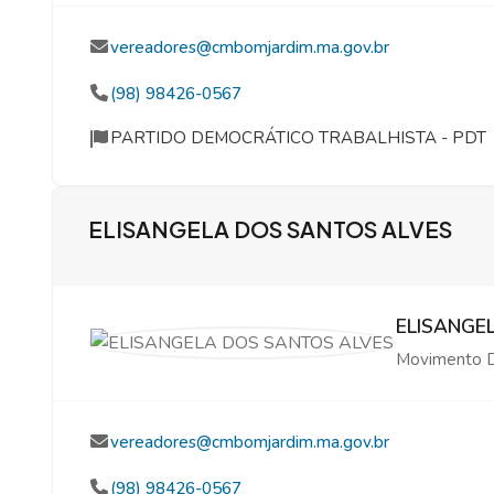
vereadores@cmbomjardim.ma.gov.br
(98) 98426-0567
PARTIDO DEMOCRÁTICO TRABALHISTA - PDT
ELISANGELA DOS SANTOS ALVES
ELISANGE
Movimento D
vereadores@cmbomjardim.ma.gov.br
(98) 98426-0567